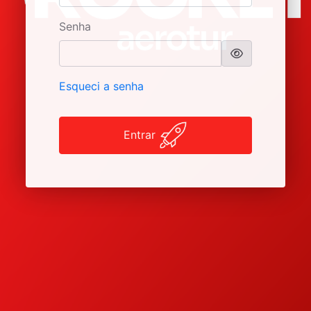
Senha
Esqueci a senha
Entrar